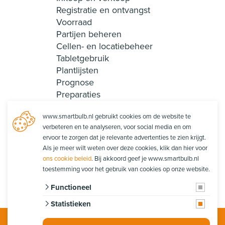
Registratie en ontvangst
Voorraad
Partijen beheren
Cellen- en locatiebeheer
Tabletgebruik
Plantlijsten
Prognose
Preparaties
Recepten en collecties
www.smartbulb.nl gebruikt cookies om de website te
Smart Login
verbeteren en te analyseren, voor social media en om
Rapportages
ervoor te zorgen dat je relevante advertenties te zien krijgt.
Productie
Als je meer wilt weten over deze cookies, klik dan hier voor
Orderpicken
ons cookie beleid
. Bij akkoord geef je www.smartbulb.nl
Orderpacken
toestemming voor het gebruik van cookies op onze website.
Functioneel
Statistieken