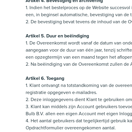
Artikel 4. Bevestiging en archivering
1. Indien het bestelproces op de Website succesvol 
een, in beginsel automatische, bevestiging van de
2. De bevestiging bevat tevens de inhoud van de O
Artikel 5. Duur en beëindiging
1. De Overeenkomst wordt vanaf de datum van onder
aangegaan voor de duur van één jaar, tenzij schrift
een opzegtermijn van een maand tegen het aflopen 
2. Na beëindiging van de Overeenkomst zullen de A
Artikel 6. Toegang
1. Klant ontvangt na totstandkoming van de overeen
registratie opgegeven e-mailadres.
2. Deze inloggegevens dient Klant te gebruiken om 
3. Klant kan middels zijn Account gebruikers toev
Bulb B.V. allen een eigen Account met eigen Inlog
4. Het aantal gebruikers dat tegelijkertijd gebruik 
Opdrachtformulier overeengekomen aantal.