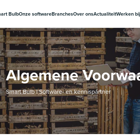
art Bulb
Onze software
Branches
Over ons
Actualiteit
Werken bi
Algemene Voorwa
Smart Bulb | Software- en kennispartner