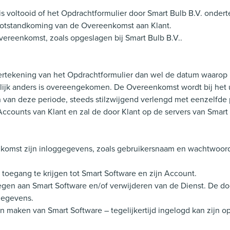
is voltooid of het Opdrachtformulier door Smart Bulb B.V. onder
 totstandkoming van de Overeenkomst aan Klant.
vereenkomst, zoals opgeslagen bij Smart Bulb B.V..
tekening van het Opdrachtformulier dan wel de datum waarop h
elijk anders is overeengekomen. De Overeenkomst wordt bij het ui
van deze periode, steeds stilzwijgend verlengd met eenzelfde p
ccounts van Klant en zal de door Klant op de servers van Smart
komst zijn inloggegevens, zoals gebruikersnaam en wachtwoord, 
toegang te krijgen tot Smart Software en zijn Account.
oegen aan Smart Software en/of verwijderen van de Dienst. De d
gegevens.
kan maken van Smart Software – tegelijkertijd ingelogd kan zijn o