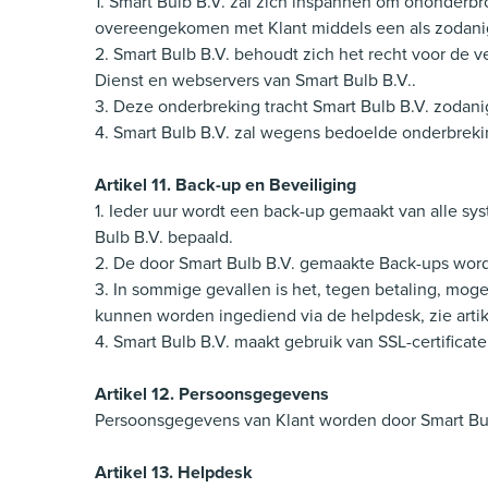
1. Smart Bulb B.V. zal zich inspannen om ononderbro
overeengekomen met Klant middels een als zodani
2. Smart Bulb B.V. behoudt zich het recht voor de 
Dienst en webservers van Smart Bulb B.V..
3. Deze onderbreking tracht Smart Bulb B.V. zodanig
4. Smart Bulb B.V. zal wegens bedoelde onderbrek
Artikel 11. Back-up en Beveiliging
1. Ieder uur wordt een back-up gemaakt van alle sys
Bulb B.V. bepaald.
2. De door Smart Bulb B.V. gemaakte Back-ups wor
3. In sommige gevallen is het, tegen betaling, moge
kunnen worden ingediend via de helpdesk, zie artik
4. Smart Bulb B.V. maakt gebruik van SSL-certific
Artikel 12. Persoonsgegevens
Persoonsgegevens van Klant worden door Smart Bulb
Artikel 13. Helpdesk