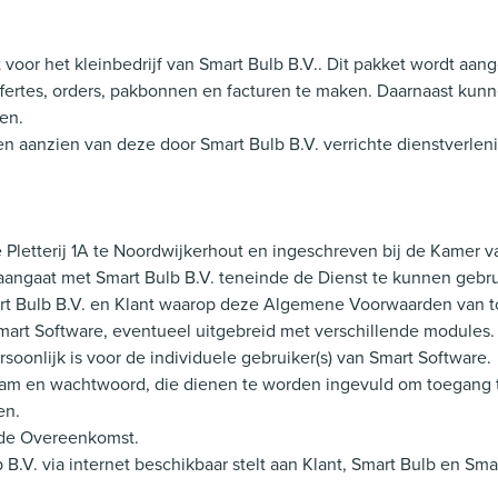
 voor het kleinbedrijf van Smart Bulb B.V.. Dit pakket wordt aan
ffertes, orders, pakbonnen en facturen te maken. Daarnaast kunn
en.
en aanzien van deze door Smart Bulb B.V. verrichte dienstverl
 de Pletterij 1A te Noordwijkerhout en ingeschreven bij de Kam
aangaat met Smart Bulb B.V. teneinde de Dienst te kunnen gebr
t Bulb B.V. en Klant waarop deze Algemene Voorwaarden van toe
 Smart Software, eventueel uitgebreid met verschillende modules.
soonlijk is voor de individuele gebruiker(s) van Smart Software.
am en wachtwoord, die dienen te worden ingevuld om toegang te
en.
ij de Overeenkomst.
 B.V. via internet beschikbaar stelt aan Klant, Smart Bulb en Sma