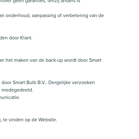
over geen garanties, tenzij anders is
 van onderhoud, aanpassing of verbetering van de
den door Klant.
p van het maken van de back-up wordt door Smart
n door Smart Bulb B.V.. Dergelijke verzoeken
en medegedeeld.
unicatie.
, te vinden op de Website.