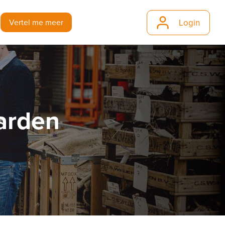
Login
j
Vertel me meer
arden