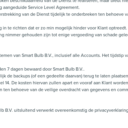
ken beschikbaarheid van de Dienst te realiseren, maar biedt hier
g aangeduide Service Level Agreement.
verstrekking van de Dienst tijdelijk te onderbreken ten behoeve
 in te richten dat er zo min mogelijk hinder voor Klant optreedt.
ing nimmer gehouden zijn tot enige vergoeding van schade gele
temen van Smart Bulb B.V., inclusief alle Accounts. Het tijdsti
den 7 dagen bewaard door Smart Bulb B.V..
lijk de backups (of een gedeelte daarvan) terug te laten plaatse
el 14. De kosten hiervan zullen apart en vooraf aan Klant word
aten ten behoeve van de veilige overdracht van gegevens en comm
 B.V. uitsluitend verwerkt overeenkomstig de privacyverklaring