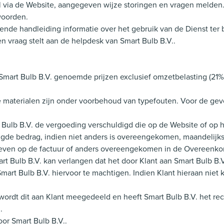
sel via de Website, aangegeven wijze storingen en vragen melden
woorden.
ende handleiding informatie over het gebruik van de Dienst ter 
n vraag stelt aan de helpdesk van Smart Bulb B.V..
oor Smart Bulb B.V. genoemde prijzen exclusief omzetbelasting (
re materialen zijn onder voorbehoud van typefouten. Voor de ge
rt Bulb B.V. de vergoeding verschuldigd die op de Website of op
digde bedrag, indien niet anders is overeengekomen, maandelijks
egeven op de factuur of anders overeengekomen in de Overeenko
art Bulb B.V. kan verlangen dat het door Klant aan Smart Bulb B
art Bulb B.V. hiervoor te machtigen. Indien Klant hieraan niet 
, wordt dit aan Klant meegedeeld en heeft Smart Bulb B.V. het r
.
oor Smart Bulb B.V..