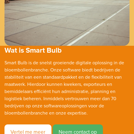
Wat is Smart Bulb
Smart Bulb is de snelst groeiende digitale oplossing in de
bloembollenbranche. Onze software biedt bedrijven de
stabiliteit van een standaardpakket en de flexibiliteit van
maatwerk. Hierdoor kunnen kwekers, exporteurs en
bemiddelaars efficiënt hun administratie, planning en
logistiek beheren. Inmiddels vertrouwen meer dan 70
bedrijven op onze softwareoplossingen voor de
bloembollenbranche en onze expertise.
Vertel me meer
Neem contact op