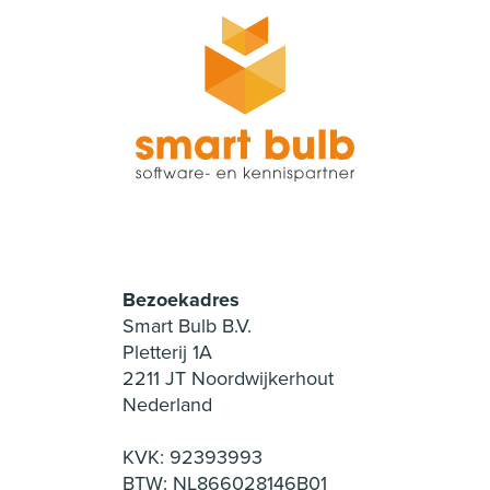
Bezoekadres
Smart Bulb B.V.
Pletterij 1A
2211 JT Noordwijkerhout
Nederland
KVK: 92393993
BTW: NL866028146B01