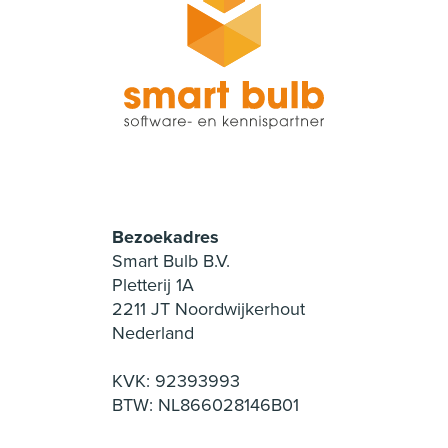
Bezoekadres
Smart Bulb B.V.
Pletterij 1A
2211 JT Noordwijkerhout
Nederland
KVK: 92393993
BTW: NL866028146B01