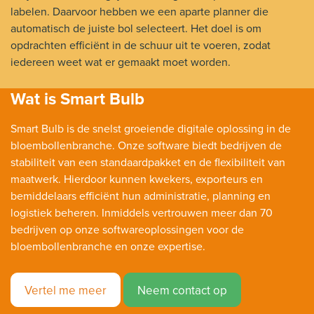
labelen. Daarvoor hebben we een aparte planner die
automatisch de juiste bol selecteert. Het doel is om
opdrachten efficiënt in de schuur uit te voeren, zodat
iedereen weet wat er gemaakt moet worden.
Wat is Smart Bulb
Smart Bulb is de snelst groeiende digitale oplossing in de
bloembollenbranche. Onze software biedt bedrijven de
stabiliteit van een standaardpakket en de flexibiliteit van
maatwerk. Hierdoor kunnen kwekers, exporteurs en
bemiddelaars efficiënt hun administratie, planning en
logistiek beheren. Inmiddels vertrouwen meer dan 70
bedrijven op onze softwareoplossingen voor de
bloembollenbranche en onze expertise.
Vertel me meer
Neem contact op