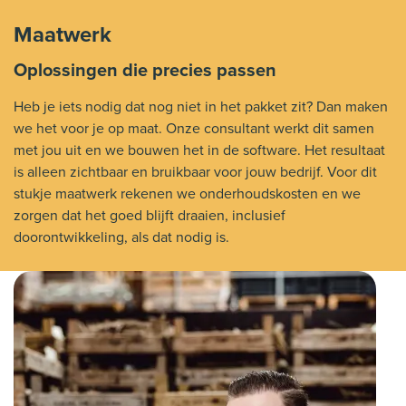
Maatwerk
Oplossingen die precies passen
Heb je iets nodig dat nog niet in het pakket zit? Dan maken
we het voor je op maat. Onze consultant werkt dit samen
met jou uit en we bouwen het in de software. Het resultaat
is alleen zichtbaar en bruikbaar voor jouw bedrijf. Voor dit
stukje maatwerk rekenen we onderhoudskosten en we
zorgen dat het goed blijft draaien, inclusief
doorontwikkeling, als dat nodig is.