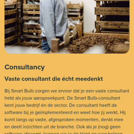
Consultancy
Vaste consultant die écht meedenkt
Bij Smart Bulb zorgen we ervoor dat je een vaste consultant
hebt als jouw aanspreekpunt. De Smart Bulb-consultant
kent jouw bedrijf én de sector. De consultant heeft de
software bij je geïmplementeerd en weet hoe jij werkt. Hij
komt langs op vaste, afgesproken momenten, denkt mee
en deelt inzichten uit de branche. Ook als je (nog) geen
software afneemt, kunnen we je als klant op weg helpen