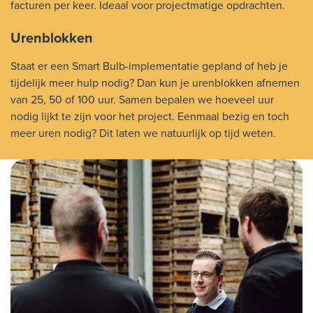
facturen per keer. Ideaal voor projectmatige opdrachten.
Urenblokken
Staat er een Smart Bulb-implementatie gepland of heb je
tijdelijk meer hulp nodig? Dan kun je urenblokken afnemen
van 25, 50 of 100 uur. Samen bepalen we hoeveel uur
nodig lijkt te zijn voor het project. Eenmaal bezig en toch
meer uren nodig? Dit laten we natuurlijk op tijd weten.