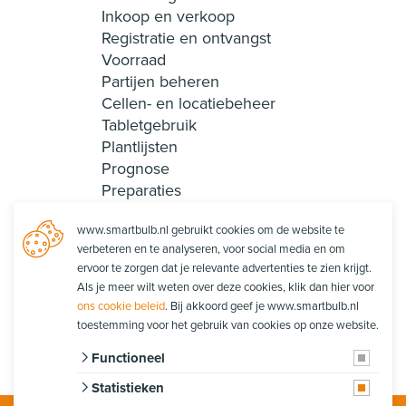
Inkoop en verkoop
Registratie en ontvangst
Voorraad
Partijen beheren
Cellen- en locatiebeheer
Tabletgebruik
Plantlijsten
Prognose
Preparaties
Recepten en collecties
www.smartbulb.nl gebruikt cookies om de website te
Smart Login
verbeteren en te analyseren, voor social media en om
Rapportages
ervoor te zorgen dat je relevante advertenties te zien krijgt.
Productie
Als je meer wilt weten over deze cookies, klik dan hier voor
Orderpicken
ons cookie beleid
. Bij akkoord geef je www.smartbulb.nl
Orderpacken
toestemming voor het gebruik van cookies op onze website.
Functioneel
Statistieken