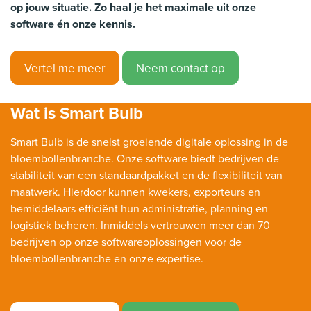
op jouw situatie. Zo haal je het maximale uit onze
software én onze kennis.
Vertel me meer
Neem contact op
Wat is Smart Bulb
Smart Bulb is de snelst groeiende digitale oplossing in de
bloembollenbranche. Onze software biedt bedrijven de
stabiliteit van een standaardpakket en de flexibiliteit van
maatwerk. Hierdoor kunnen kwekers, exporteurs en
bemiddelaars efficiënt hun administratie, planning en
logistiek beheren. Inmiddels vertrouwen meer dan 70
bedrijven op onze softwareoplossingen voor de
bloembollenbranche en onze expertise.