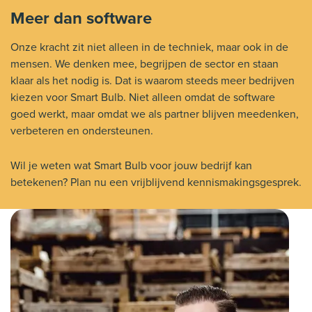
Meer dan software
Onze kracht zit niet alleen in de techniek, maar ook in de
mensen. We denken mee, begrijpen de sector en staan
klaar als het nodig is. Dat is waarom steeds meer bedrijven
kiezen voor Smart Bulb. Niet alleen omdat de software
goed werkt, maar omdat we als partner blijven meedenken,
verbeteren en ondersteunen.
Wil je weten wat Smart Bulb voor jouw bedrijf kan
betekenen? Plan nu een vrijblijvend kennismakingsgesprek.