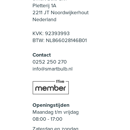
Pletterij 1A
2211 JT Noordwijkerhout
Nederland
KVK: 92393993
BTW: NL866028146B01
Contact
0252 250 270
info@smartbulb.nl
Openingstijden
Maandag t/m vrijdag
08:00
-
17:00
Zaterdag en zondag