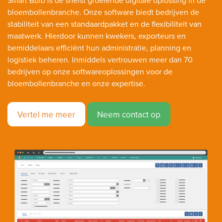
bloembollenbranche. Onze software biedt bedrijven de
stabiliteit van een standaardpakket en de flexibiliteit van
maatwerk. Hierdoor kunnen kwekers, exporteurs en
bemiddelaars efficiënt hun administratie, planning en
logistiek beheren. Inmiddels vertrouwen meer dan 70
bedrijven op onze softwareoplossingen voor de
bloembollenbranche en onze expertise.
Vertel me meer
Neem contact op