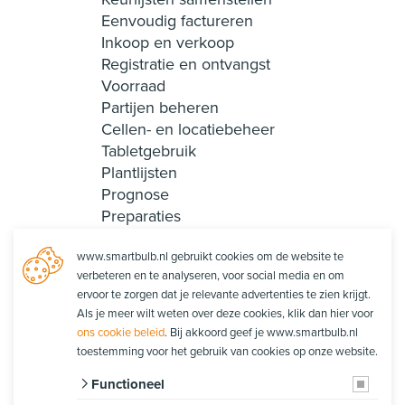
Eenvoudig factureren
Inkoop en verkoop
Registratie en ontvangst
Voorraad
Partijen beheren
Cellen- en locatiebeheer
Tabletgebruik
Plantlijsten
Prognose
Preparaties
Recepten en collecties
www.smartbulb.nl gebruikt cookies om de website te
Smart Login
verbeteren en te analyseren, voor social media en om
Rapportages
ervoor te zorgen dat je relevante advertenties te zien krijgt.
Productie
Als je meer wilt weten over deze cookies, klik dan hier voor
Orderpicken
ons cookie beleid
. Bij akkoord geef je www.smartbulb.nl
Orderpacken
toestemming voor het gebruik van cookies op onze website.
Functioneel