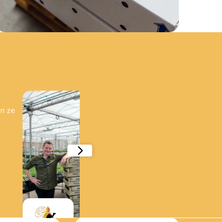
C.S. Weijers Bloembollen
“Efficiënte automatisering maakt uitbre
medewerkers "
Lees verder