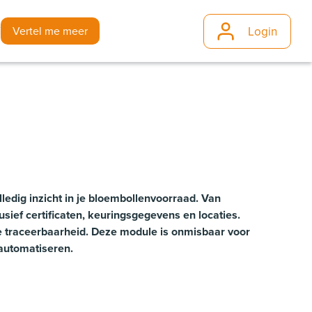
Login
j
Vertel me meer
ledig inzicht in je bloembollenvoorraad. Van
clusief certificaten, keuringsgegevens en locaties.
le traceerbaarheid. Deze module is onmisbaar voor
 automatiseren.