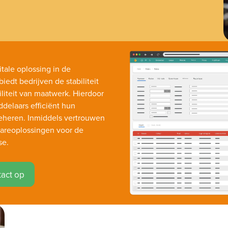
itale oplossing in de
edt bedrijven de stabiliteit
liteit van maatwerk. Hierdoor
delaars efficiënt hun
 beheren. Inmiddels vertrouwen
areoplossingen voor de
se.
act op