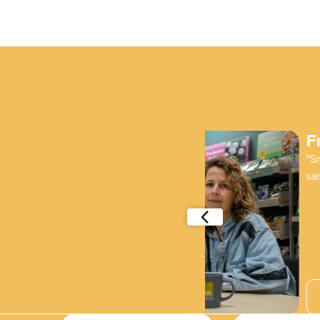
Fred de Meuld
"Smart Bulb denkt echt
samen met je naar een 
Lees verder