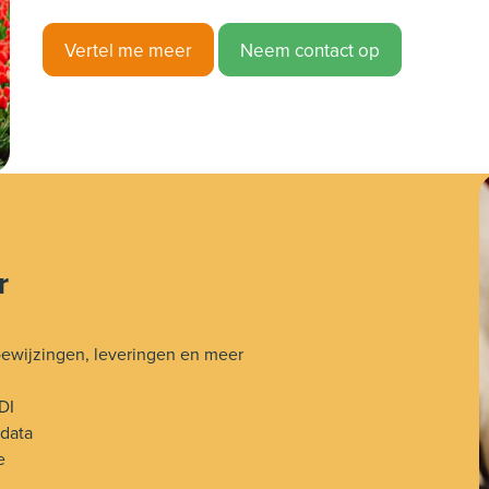
Vertel me meer
Neem contact op
r
 toewijzingen, leveringen en meer
DI
 data
e