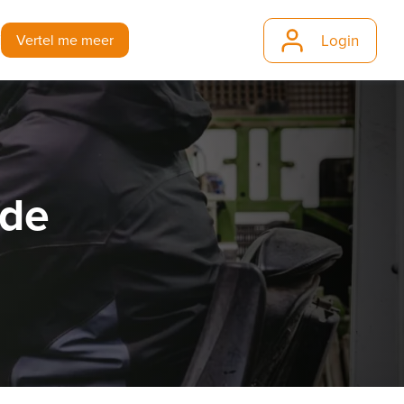
Login
j
Vertel me meer
 de