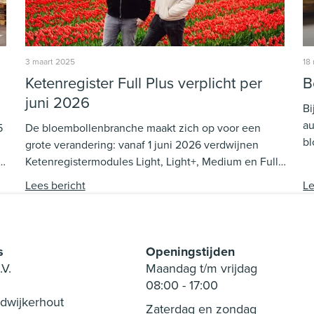
3 maart 2025
18
Ketenregister Full Plus verplicht per
B
juni 2026
Bi
au
5
De bloembollenbranche maakt zich op voor een
bl
grote verandering: vanaf 1 juni 2026 verdwijnen
mo
Ketenregistermodules Light, Light+, Medium en Full
on
n
en wordt Full+ verplicht. De invoering van Full+ moet
Lees bericht
Le
ke
zorgen voor een gestroomlijnd proces, waarbij
er
certificaten sneller en transparanter worden
ed
aangevraagd en verwerkt. Hoe zorg je dat jouw
bedrijf voorbereid is op deze verandering?
s
Openingstijden
.V.
Maandag t/m vrijdag
08:00
-
17:00
dwijkerhout
Zaterdag en zondag