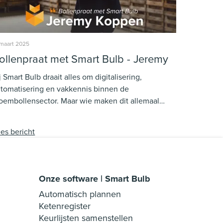
 maart 2025
ollenpraat met Smart Bulb - Jeremy
j Smart Bulb draait alles om digitalisering,
tomatisering en vakkennis binnen de
oembollensector. Maar wie maken dit allemaal
gelijk? In Bollenpraat met Smart Bulb stellen we
ze medewerkers aan je voor. Je leert ze écht
es bericht
nnen: van hun rol binnen het bedrijf tot hun
varingen in de sector en wat hen motiveert. In deze
itie spreken we met Jeremy!
Onze software | Smart Bulb
Automatisch plannen
Ketenregister
Keurlijsten samenstellen