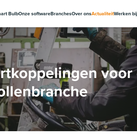
art Bulb
Onze software
Branches
Over ons
Actualiteit
Werken bi
rtkoppelingen voor
ollenbranche