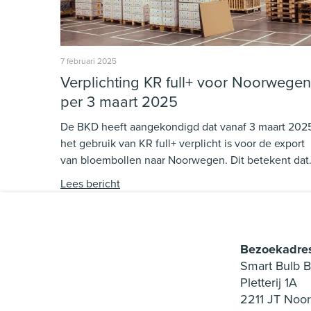
7 februari 2025
Verplichting KR full+ voor Noorwegen
per 3 maart 2025
De BKD heeft aangekondigd dat vanaf 3 maart 202
het gebruik van KR full+ verplicht is voor de export
van bloembollen naar Noorwegen. Dit betekent dat
exporteurs hun processen hierop moeten aanpasse
Lees bericht
om te blijven voldoen aan de regelgeving. In dit
artikel lees je wat deze wijziging inhoudt en welke
stappen je kunt nemen om goed voorbereid te zijn.
Bezoekadre
Smart Bulb B
Pletterij 1A
2211 JT Noor