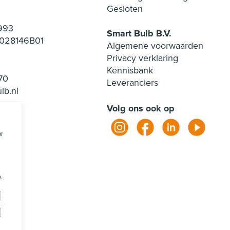
Gesloten
993
Smart Bulb B.V.
028146B01
Algemene voorwaarden
Privacy verklaring
Kennisbank
70
Leveranciers
lb.nl
Volg ons ook op
or
.