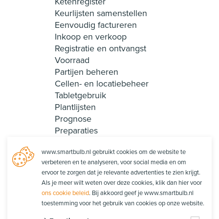
Ketenregister
Keurlijsten samenstellen
Eenvoudig factureren
Inkoop en verkoop
Registratie en ontvangst
Voorraad
Partijen beheren
Cellen- en locatiebeheer
Tabletgebruik
Plantlijsten
Prognose
Preparaties
Recepten en collecties
www.smartbulb.nl gebruikt cookies om de website te
Smart Login
verbeteren en te analyseren, voor social media en om
Rapportages
ervoor te zorgen dat je relevante advertenties te zien krijgt.
Productie
Als je meer wilt weten over deze cookies, klik dan hier voor
Orderpicken
ons cookie beleid
. Bij akkoord geef je www.smartbulb.nl
Orderpacken
toestemming voor het gebruik van cookies op onze website.